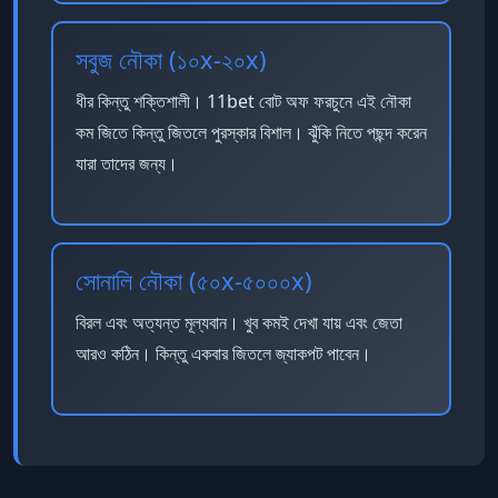
সবুজ নৌকা (১০x-২০x)
ধীর কিন্তু শক্তিশালী। 11bet বোট অফ ফরচুনে এই নৌকা
কম জিতে কিন্তু জিতলে পুরস্কার বিশাল। ঝুঁকি নিতে পছন্দ করেন
যারা তাদের জন্য।
সোনালি নৌকা (৫০x-৫০০০x)
বিরল এবং অত্যন্ত মূল্যবান। খুব কমই দেখা যায় এবং জেতা
আরও কঠিন। কিন্তু একবার জিতলে জ্যাকপট পাবেন।