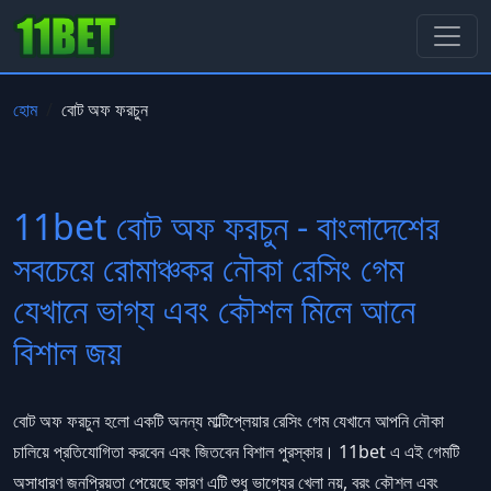
হোম
বোট অফ ফরচুন
11bet বোট অফ ফরচুন - বাংলাদেশের
সবচেয়ে রোমাঞ্চকর নৌকা রেসিং গেম
যেখানে ভাগ্য এবং কৌশল মিলে আনে
বিশাল জয়
বোট অফ ফরচুন হলো একটি অনন্য মাল্টিপ্লেয়ার রেসিং গেম যেখানে আপনি নৌকা
চালিয়ে প্রতিযোগিতা করবেন এবং জিতবেন বিশাল পুরস্কার। 11bet এ এই গেমটি
অসাধারণ জনপ্রিয়তা পেয়েছে কারণ এটি শুধু ভাগ্যের খেলা নয়, বরং কৌশল এবং