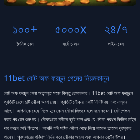
১০০+
৫০০০x
২৪/৭
দৈনিক রেস
সর্বোচ্চ জয়
লাইভ রেস
11bet বোট অফ ফরচুন গেমের নিয়মকানুন
বোট অফ ফরচুন খেলা অত্যন্ত সহজ কিন্তু রোমাঞ্চকর। 11bet বোট অফ ফরচুনে
প্রতিটি রেসে ৬টি নৌকা অংশ নেয়। প্রতিটি নৌকার একটি নির্দিষ্ট রঙ এবং নাম্বার
আছে। আপনাকে বেছে নিতে হবে কোন নৌকা জিতবে বলে মনে করেন। বেট প্লেস
করার পর রেস শুরু হয়। নৌকাগুলো নদীতে ছুটে চলে এবং যে নৌকা প্রথম ফিনিশ লাইন
পার করবে সেই জিতবে। আপনি যদি সঠিক নৌকা বেছে নিয়ে থাকেন তাহলে পুরস্কার
পাবেন। পুরস্কারের পরিমাণ নির্ভর করে নৌকার অডস এবং আপনার বেটের উপর।