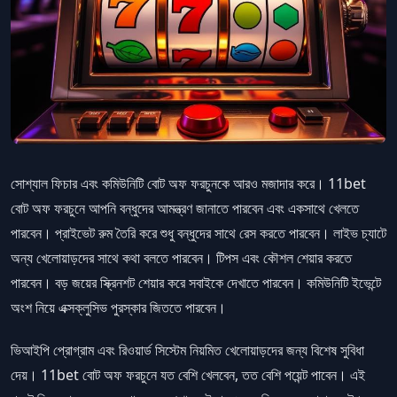
সোশ্যাল ফিচার এবং কমিউনিটি বোট অফ ফরচুনকে আরও মজাদার করে। 11bet
বোট অফ ফরচুনে আপনি বন্ধুদের আমন্ত্রণ জানাতে পারবেন এবং একসাথে খেলতে
পারবেন। প্রাইভেট রুম তৈরি করে শুধু বন্ধুদের সাথে রেস করতে পারবেন। লাইভ চ্যাটে
অন্য খেলোয়াড়দের সাথে কথা বলতে পারবেন। টিপস এবং কৌশল শেয়ার করতে
পারবেন। বড় জয়ের স্ক্রিনশট শেয়ার করে সবাইকে দেখাতে পারবেন। কমিউনিটি ইভেন্টে
অংশ নিয়ে এক্সক্লুসিভ পুরস্কার জিততে পারবেন।
ভিআইপি প্রোগ্রাম এবং রিওয়ার্ড সিস্টেম নিয়মিত খেলোয়াড়দের জন্য বিশেষ সুবিধা
দেয়। 11bet বোট অফ ফরচুনে যত বেশি খেলবেন, তত বেশি পয়েন্ট পাবেন। এই