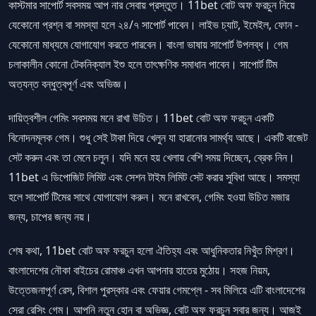
কাস্টমার সাপোর্ট সবসময় আপ নার সেবায় প্রস্তুত। 11bet বোট অফ ফরচুন নিয়ে
যেকোনো প্রশ্ন বা সমস্যা হলে ২৪/৭ সাপোর্ট পাবেন। লাইভ চ্যাট, ইমেইল, ফোন -
যেকোনো মাধ্যমে যোগাযোগ করতে পারবেন। বাংলা ভাষায় সাপোর্ট উপলব্ধ। গেম
চলাকালীন কোনো টেকনিক্যাল ইশু হলে তাৎক্ষণিক সমাধান পাবেন। সাপোর্ট টিম
অত্যন্ত বন্ধুত্বপূর্ণ এবং অভিজ্ঞ।
দায়িত্বশীল গেমিং সবসময় মনে রাখা উচিত। 11bet বোট অফ ফরচুন একটি
বিনোদনমূলক গেম। শুধু সেই টাকা দিয়ে খেলুন যা হারানোর সামর্থ্য আছে। একটি বাজেট
সেট করুন এবং তা মেনে চলুন। যদি মনে হয় খেলায় বেশি সময় দিচ্ছেন, ব্রেক নিন।
11bet এ ডিপোজিট লিমিট এবং সেশন টাইম লিমিট সেট করার সুবিধা আছে। সমস্যা
হলে সাপোর্ট টিমের সাথে যোগাযোগ করুন। মনে রাখবেন, গেমিং হওয়া উচিত মজার
জন্য, চাপের জন্য নয়।
শেষ কথা, 11bet বোট অফ ফরচুন হলো ঐতিহ্য এবং আধুনিকতার নিখুঁত মিশ্রণ।
বাংলাদেশের নৌকা বাইচের রোমাঞ্চ এখন আপনার হাতের মুঠোয়। সহজ নিয়ম,
উত্তেজনাপূর্ণ রেস, বিশাল পুরস্কার এবং ফেয়ার গেমপ্লে - সব মিলিয়ে এটি বাংলাদেশের
সেরা রেসিং গেম। আপনি নতুন হোন বা অভিজ্ঞ, বোট অফ ফরচুন সবার জন্য। আজই