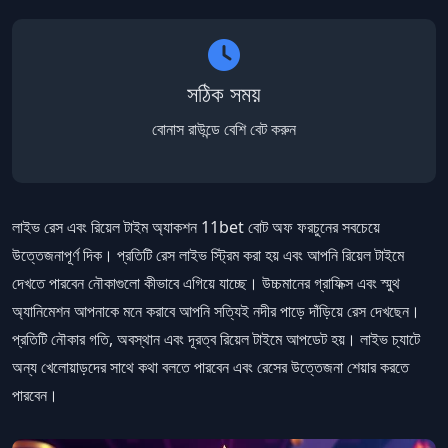
সঠিক সময়
বোনাস রাউন্ডে বেশি বেট করুন
লাইভ রেস এবং রিয়েল টাইম অ্যাকশন 11bet বোট অফ ফরচুনের সবচেয়ে
উত্তেজনাপূর্ণ দিক। প্রতিটি রেস লাইভ স্ট্রিম করা হয় এবং আপনি রিয়েল টাইমে
দেখতে পারবেন নৌকাগুলো কীভাবে এগিয়ে যাচ্ছে। উচ্চমানের গ্রাফিক্স এবং স্মুথ
অ্যানিমেশন আপনাকে মনে করাবে আপনি সত্যিই নদীর পাড়ে দাঁড়িয়ে রেস দেখছেন।
প্রতিটি নৌকার গতি, অবস্থান এবং দূরত্ব রিয়েল টাইমে আপডেট হয়। লাইভ চ্যাটে
অন্য খেলোয়াড়দের সাথে কথা বলতে পারবেন এবং রেসের উত্তেজনা শেয়ার করতে
পারবেন।