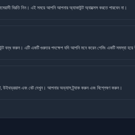
বল্পমেয়াদী বিরতি নিন। এই সময়ে আপনি আপনার অ্যাকাউন্ট অ্যাক্সেস করতে পারবেন না।
াউন্ট বন্ধ করুন। এটি একটি গুরুতর পদক্ষেপ যদি আপনি মনে করেন গেমিং একটি সমস্যা হয়
ট, উইথড্রয়াল এবং বেট দেখুন। আপনার অভ্যাস ট্র্যাক করুন এবং বিশ্লেষণ করুন।