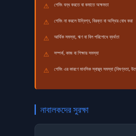
গেমিং বন্ধ করতে বা কমাতে অক্ষমতা
গেমিং না করলে উদ্বিগ্ন, বিরক্ত বা অস্থির বোধ করা
আর্থিক সমস্যা, ঋণ বা বিল পরিশোধে ব্যর্থতা
সম্পর্ক, কাজ বা শিক্ষায় সমস্যা
গেমিং এর কারণে মানসিক স্বাস্থ্য সমস্যা (বিষণ্নতা, উদ
নাবালকদের সুরক্ষা