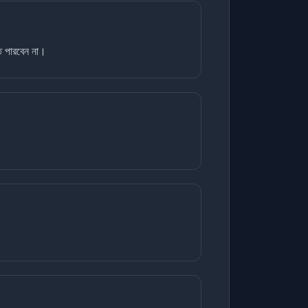
ে পারবেন না।