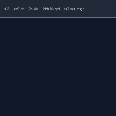
রামি
ফ্রুট শপ
টাওয়ার
ফিশিং ডিস্কো
বোট অফ ফরচুন