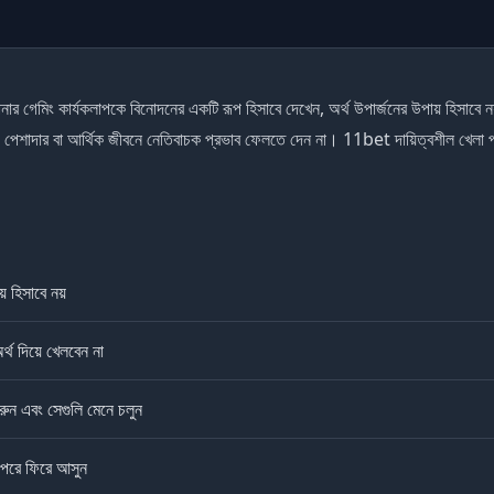
র গেমিং কার্যকলাপকে বিনোদনের একটি রূপ হিসাবে দেখেন, অর্থ উপার্জনের উপায় হিসাবে
 পেশাদার বা আর্থিক জীবনে নেতিবাচক প্রভাব ফেলতে দেন না। 11bet দায়িত্বশীল খেলা প্
় হিসাবে নয়
্থ দিয়ে খেলবেন না
করুন এবং সেগুলি মেনে চলুন
ং পরে ফিরে আসুন