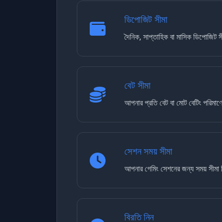
ডিপোজিট সীমা
দৈনিক, সাপ্তাহিক বা মাসিক ডিপোজিট স
বেট সীমা
আপনার প্রতি বেট বা মোট বেটিং পরিমা
সেশন সময় সীমা
আপনার গেমিং সেশনের জন্য সময় সীমা 
বিরতি নিন