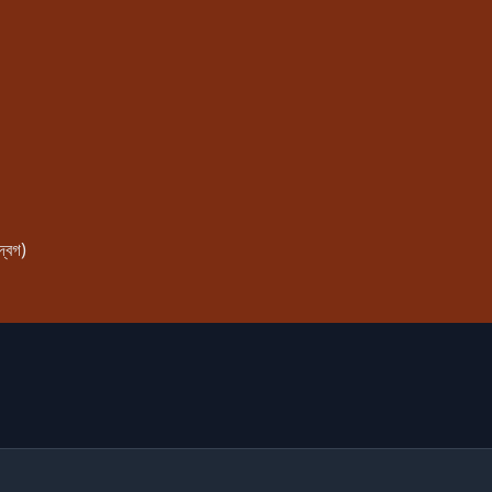
্বেগ)