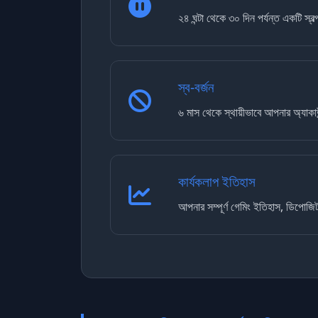
২৪ ঘন্টা থেকে ৩০ দিন পর্যন্ত একটি স্
স্ব-বর্জন
৬ মাস থেকে স্থায়ীভাবে আপনার অ্যাক
কার্যকলাপ ইতিহাস
আপনার সম্পূর্ণ গেমিং ইতিহাস, ডিপোজি