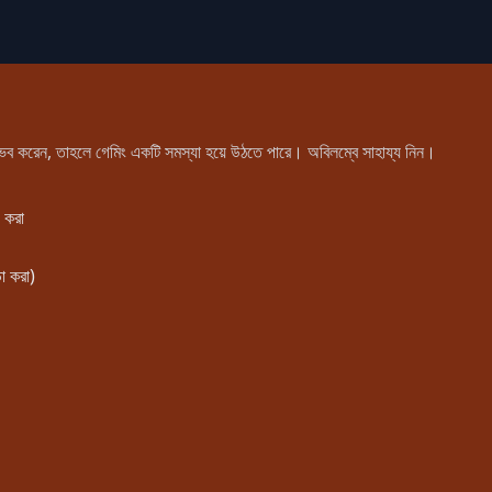
ভব করেন, তাহলে গেমিং একটি সমস্যা হয়ে উঠতে পারে। অবিলম্বে সাহায্য নিন।
় করা
়া করা)