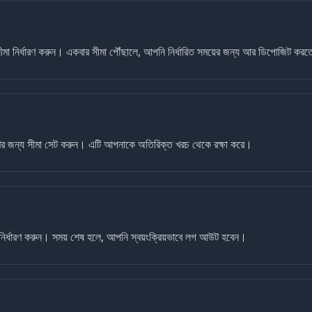
ীমা নির্ধারণ করুন। একবার সীমা পৌঁছালে, আপনি নির্ধারিত সময়ের জন্য আর ডিপোজিট করত
ণের জন্য সীমা সেট করুন। এটি আপনাকে অতিরিক্ত খরচ থেকে রক্ষা করে।
নির্ধারণ করুন। সময় শেষ হলে, আপনি স্বয়ংক্রিয়ভাবে লগ আউট হবেন।