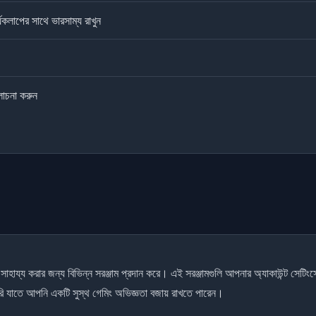
যকলাপের সাথে ভারসাম্য রাখুন
লোচনা করুন
াহায্য করার জন্য বিভিন্ন সরঞ্জাম প্রদান করে। এই সরঞ্জামগুলি আপনার অ্যাকাউন্ট সেটি
ি যাতে আপনি একটি সুস্থ গেমিং অভিজ্ঞতা বজায় রাখতে পারেন।